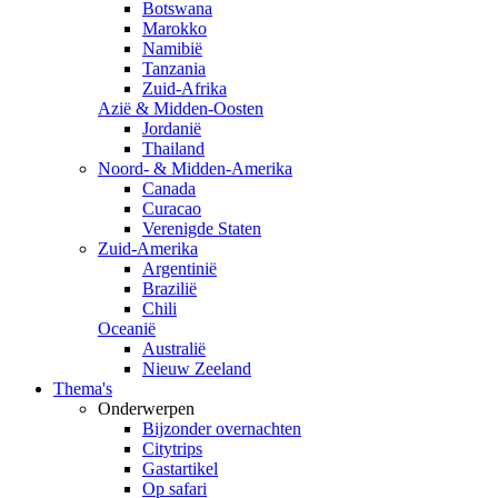
Botswana
Marokko
Namibië
Tanzania
Zuid-Afrika
Azië & Midden-Oosten
Jordanië
Thailand
Noord- & Midden-Amerika
Canada
Curacao
Verenigde Staten
Zuid-Amerika
Argentinië
Brazilië
Chili
Oceanië
Australië
Nieuw Zeeland
Thema's
Onderwerpen
Bijzonder overnachten
Citytrips
Gastartikel
Op safari