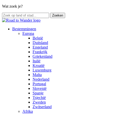
Wat zoek je?
Bestemmingen
Europa
België
Duitsland
Engeland
Frankrijk
Griekenland
Italië
Kroatië
Luxemburg
Malta
Nederland
Portugal
Slovenië
Spanje
Tsjechië
Zweden
Zwitserland
Afrika