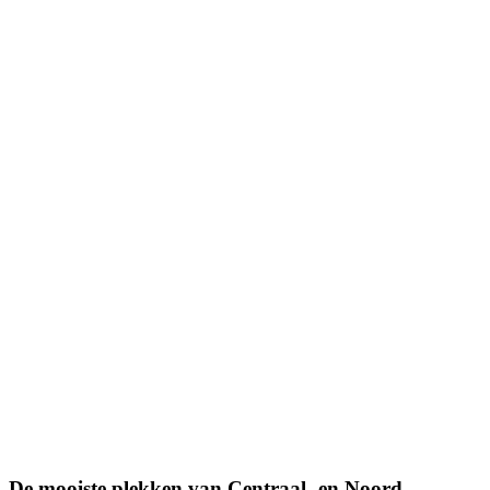
De mooiste plekken van Centraal- en Noord-